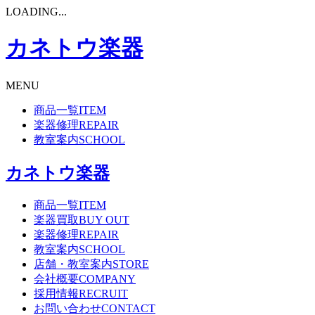
LOADING...
カネトウ楽器
MENU
商品一覧
ITEM
楽器修理
REPAIR
教室案内
SCHOOL
カネトウ楽器
商品一覧
ITEM
楽器買取
BUY OUT
楽器修理
REPAIR
教室案内
SCHOOL
店舗・教室案内
STORE
会社概要
COMPANY
採用情報
RECRUIT
お問い合わせ
CONTACT