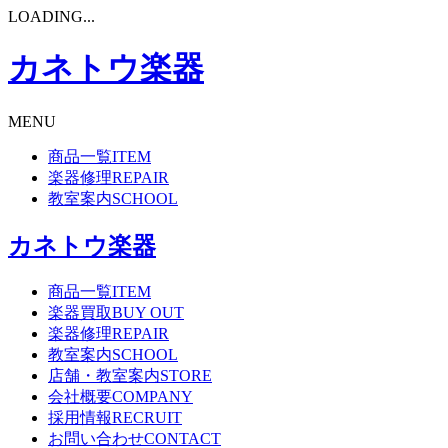
LOADING...
カネトウ楽器
MENU
商品一覧
ITEM
楽器修理
REPAIR
教室案内
SCHOOL
カネトウ楽器
商品一覧
ITEM
楽器買取
BUY OUT
楽器修理
REPAIR
教室案内
SCHOOL
店舗・教室案内
STORE
会社概要
COMPANY
採用情報
RECRUIT
お問い合わせ
CONTACT