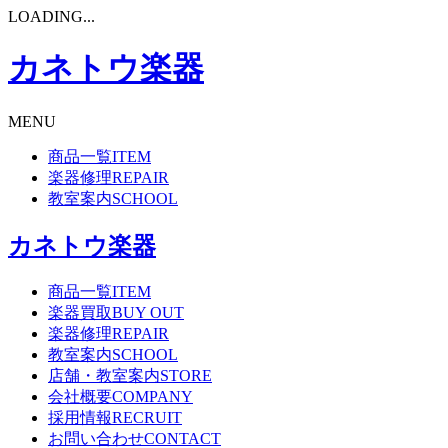
LOADING...
カネトウ楽器
MENU
商品一覧
ITEM
楽器修理
REPAIR
教室案内
SCHOOL
カネトウ楽器
商品一覧
ITEM
楽器買取
BUY OUT
楽器修理
REPAIR
教室案内
SCHOOL
店舗・教室案内
STORE
会社概要
COMPANY
採用情報
RECRUIT
お問い合わせ
CONTACT