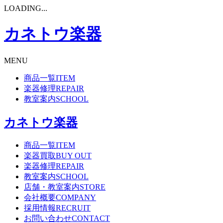
LOADING...
カネトウ楽器
MENU
商品一覧
ITEM
楽器修理
REPAIR
教室案内
SCHOOL
カネトウ楽器
商品一覧
ITEM
楽器買取
BUY OUT
楽器修理
REPAIR
教室案内
SCHOOL
店舗・教室案内
STORE
会社概要
COMPANY
採用情報
RECRUIT
お問い合わせ
CONTACT