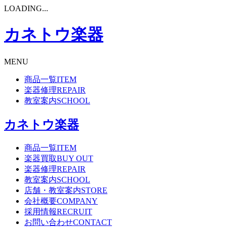
LOADING...
カネトウ楽器
MENU
商品一覧
ITEM
楽器修理
REPAIR
教室案内
SCHOOL
カネトウ楽器
商品一覧
ITEM
楽器買取
BUY OUT
楽器修理
REPAIR
教室案内
SCHOOL
店舗・教室案内
STORE
会社概要
COMPANY
採用情報
RECRUIT
お問い合わせ
CONTACT