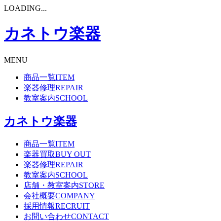
LOADING...
カネトウ楽器
MENU
商品一覧
ITEM
楽器修理
REPAIR
教室案内
SCHOOL
カネトウ楽器
商品一覧
ITEM
楽器買取
BUY OUT
楽器修理
REPAIR
教室案内
SCHOOL
店舗・教室案内
STORE
会社概要
COMPANY
採用情報
RECRUIT
お問い合わせ
CONTACT