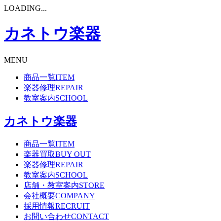
LOADING...
カネトウ楽器
MENU
商品一覧
ITEM
楽器修理
REPAIR
教室案内
SCHOOL
カネトウ楽器
商品一覧
ITEM
楽器買取
BUY OUT
楽器修理
REPAIR
教室案内
SCHOOL
店舗・教室案内
STORE
会社概要
COMPANY
採用情報
RECRUIT
お問い合わせ
CONTACT