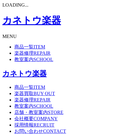
LOADING...
カネトウ楽器
MENU
商品一覧
ITEM
楽器修理
REPAIR
教室案内
SCHOOL
カネトウ楽器
商品一覧
ITEM
楽器買取
BUY OUT
楽器修理
REPAIR
教室案内
SCHOOL
店舗・教室案内
STORE
会社概要
COMPANY
採用情報
RECRUIT
お問い合わせ
CONTACT