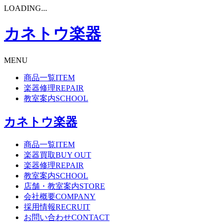
LOADING...
カネトウ楽器
MENU
商品一覧
ITEM
楽器修理
REPAIR
教室案内
SCHOOL
カネトウ楽器
商品一覧
ITEM
楽器買取
BUY OUT
楽器修理
REPAIR
教室案内
SCHOOL
店舗・教室案内
STORE
会社概要
COMPANY
採用情報
RECRUIT
お問い合わせ
CONTACT