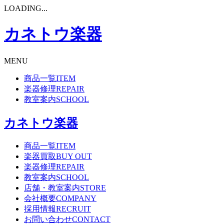
LOADING...
カネトウ楽器
MENU
商品一覧
ITEM
楽器修理
REPAIR
教室案内
SCHOOL
カネトウ楽器
商品一覧
ITEM
楽器買取
BUY OUT
楽器修理
REPAIR
教室案内
SCHOOL
店舗・教室案内
STORE
会社概要
COMPANY
採用情報
RECRUIT
お問い合わせ
CONTACT