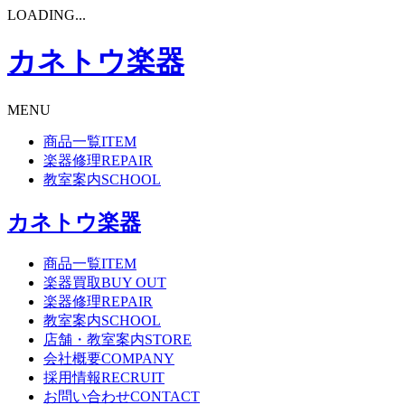
LOADING...
カネトウ楽器
MENU
商品一覧
ITEM
楽器修理
REPAIR
教室案内
SCHOOL
カネトウ楽器
商品一覧
ITEM
楽器買取
BUY OUT
楽器修理
REPAIR
教室案内
SCHOOL
店舗・教室案内
STORE
会社概要
COMPANY
採用情報
RECRUIT
お問い合わせ
CONTACT