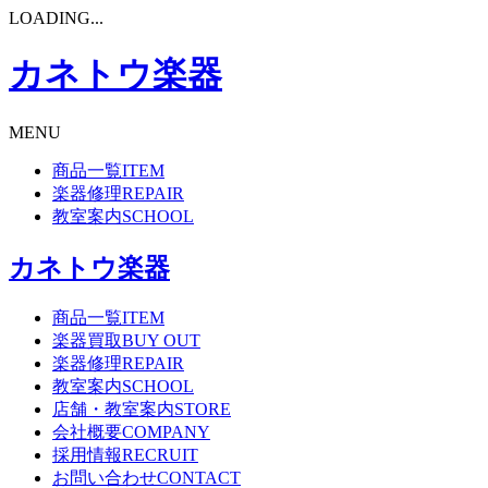
LOADING...
カネトウ楽器
MENU
商品一覧
ITEM
楽器修理
REPAIR
教室案内
SCHOOL
カネトウ楽器
商品一覧
ITEM
楽器買取
BUY OUT
楽器修理
REPAIR
教室案内
SCHOOL
店舗・教室案内
STORE
会社概要
COMPANY
採用情報
RECRUIT
お問い合わせ
CONTACT