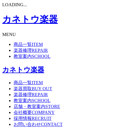
LOADING...
カネトウ楽器
MENU
商品一覧
ITEM
楽器修理
REPAIR
教室案内
SCHOOL
カネトウ楽器
商品一覧
ITEM
楽器買取
BUY OUT
楽器修理
REPAIR
教室案内
SCHOOL
店舗・教室案内
STORE
会社概要
COMPANY
採用情報
RECRUIT
お問い合わせ
CONTACT