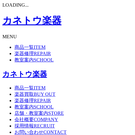
LOADING...
カネトウ楽器
MENU
商品一覧
ITEM
楽器修理
REPAIR
教室案内
SCHOOL
カネトウ楽器
商品一覧
ITEM
楽器買取
BUY OUT
楽器修理
REPAIR
教室案内
SCHOOL
店舗・教室案内
STORE
会社概要
COMPANY
採用情報
RECRUIT
お問い合わせ
CONTACT