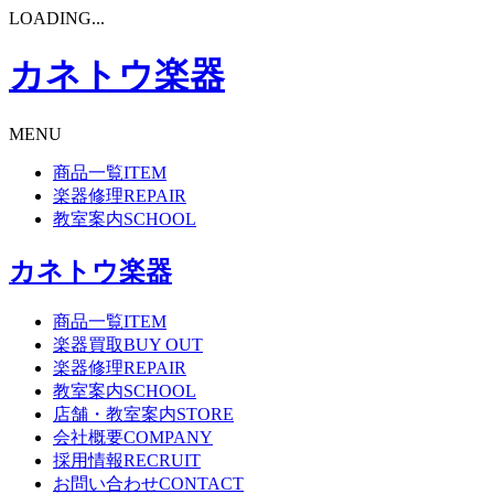
LOADING...
カネトウ楽器
MENU
商品一覧
ITEM
楽器修理
REPAIR
教室案内
SCHOOL
カネトウ楽器
商品一覧
ITEM
楽器買取
BUY OUT
楽器修理
REPAIR
教室案内
SCHOOL
店舗・教室案内
STORE
会社概要
COMPANY
採用情報
RECRUIT
お問い合わせ
CONTACT