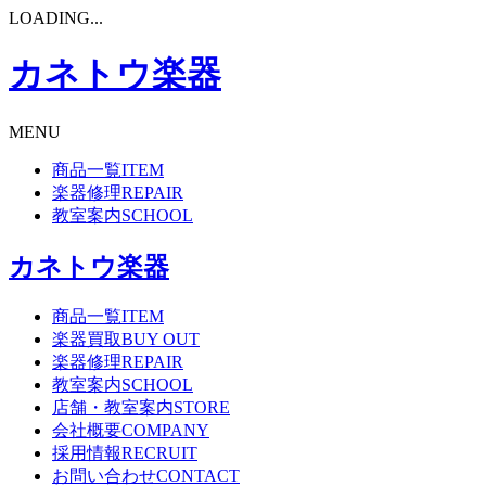
LOADING...
カネトウ楽器
MENU
商品一覧
ITEM
楽器修理
REPAIR
教室案内
SCHOOL
カネトウ楽器
商品一覧
ITEM
楽器買取
BUY OUT
楽器修理
REPAIR
教室案内
SCHOOL
店舗・教室案内
STORE
会社概要
COMPANY
採用情報
RECRUIT
お問い合わせ
CONTACT