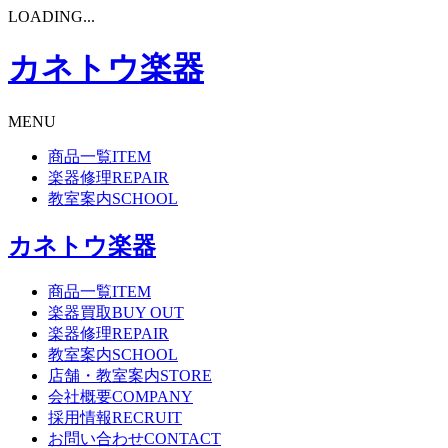
LOADING...
カネトウ楽器
MENU
商品一覧
ITEM
楽器修理
REPAIR
教室案内
SCHOOL
カネトウ楽器
商品一覧
ITEM
楽器買取
BUY OUT
楽器修理
REPAIR
教室案内
SCHOOL
店舗・教室案内
STORE
会社概要
COMPANY
採用情報
RECRUIT
お問い合わせ
CONTACT