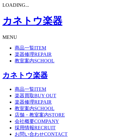
LOADING...
カネトウ楽器
MENU
商品一覧
ITEM
楽器修理
REPAIR
教室案内
SCHOOL
カネトウ楽器
商品一覧
ITEM
楽器買取
BUY OUT
楽器修理
REPAIR
教室案内
SCHOOL
店舗・教室案内
STORE
会社概要
COMPANY
採用情報
RECRUIT
お問い合わせ
CONTACT