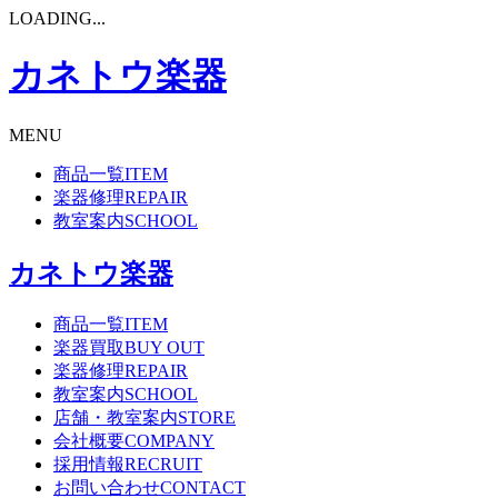
LOADING...
カネトウ楽器
MENU
商品一覧
ITEM
楽器修理
REPAIR
教室案内
SCHOOL
カネトウ楽器
商品一覧
ITEM
楽器買取
BUY OUT
楽器修理
REPAIR
教室案内
SCHOOL
店舗・教室案内
STORE
会社概要
COMPANY
採用情報
RECRUIT
お問い合わせ
CONTACT