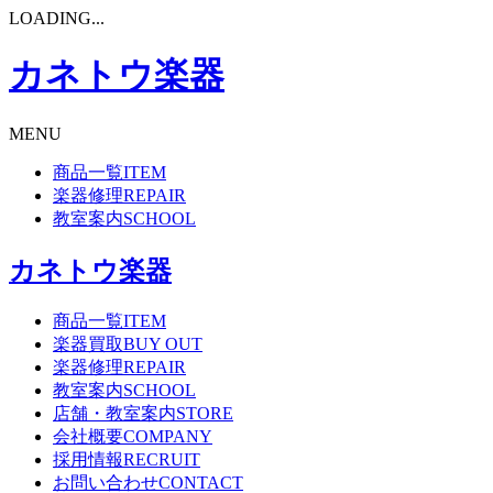
LOADING...
カネトウ楽器
MENU
商品一覧
ITEM
楽器修理
REPAIR
教室案内
SCHOOL
カネトウ楽器
商品一覧
ITEM
楽器買取
BUY OUT
楽器修理
REPAIR
教室案内
SCHOOL
店舗・教室案内
STORE
会社概要
COMPANY
採用情報
RECRUIT
お問い合わせ
CONTACT