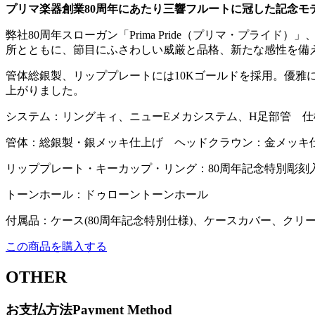
プリマ楽器創業80周年にあたり三響フルートに冠した記念モ
弊社80周年スローガン「Prima Pride（プリマ・プラ
所とともに、節目にふさわしい威厳と品格、新たな感性を備
管体総銀製、リッププレートには10Kゴールドを採用。優
上がりました。
システム：リングキィ、ニューEメカシステム、H足部管 仕
管体：総銀製・銀メッキ仕上げ ヘッドクラウン：金メッキ仕
リッププレート・キーカップ・リング：80周年記念特別彫刻
トーンホール：ドゥローントーンホール
付属品：ケース(80周年記念特別仕様)、ケースカバー、クリー
この商品を購入する
OTHER
お支払方法
Payment Method