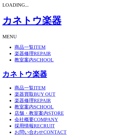
LOADING...
カネトウ楽器
MENU
商品一覧
ITEM
楽器修理
REPAIR
教室案内
SCHOOL
カネトウ楽器
商品一覧
ITEM
楽器買取
BUY OUT
楽器修理
REPAIR
教室案内
SCHOOL
店舗・教室案内
STORE
会社概要
COMPANY
採用情報
RECRUIT
お問い合わせ
CONTACT