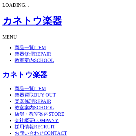
LOADING...
カネトウ楽器
MENU
商品一覧
ITEM
楽器修理
REPAIR
教室案内
SCHOOL
カネトウ楽器
商品一覧
ITEM
楽器買取
BUY OUT
楽器修理
REPAIR
教室案内
SCHOOL
店舗・教室案内
STORE
会社概要
COMPANY
採用情報
RECRUIT
お問い合わせ
CONTACT