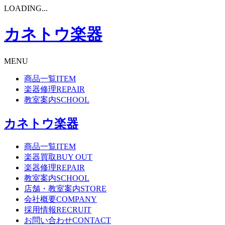
LOADING...
カネトウ楽器
MENU
商品一覧
ITEM
楽器修理
REPAIR
教室案内
SCHOOL
カネトウ楽器
商品一覧
ITEM
楽器買取
BUY OUT
楽器修理
REPAIR
教室案内
SCHOOL
店舗・教室案内
STORE
会社概要
COMPANY
採用情報
RECRUIT
お問い合わせ
CONTACT