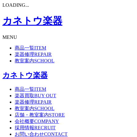
LOADING...
カネトウ楽器
MENU
商品一覧
ITEM
楽器修理
REPAIR
教室案内
SCHOOL
カネトウ楽器
商品一覧
ITEM
楽器買取
BUY OUT
楽器修理
REPAIR
教室案内
SCHOOL
店舗・教室案内
STORE
会社概要
COMPANY
採用情報
RECRUIT
お問い合わせ
CONTACT