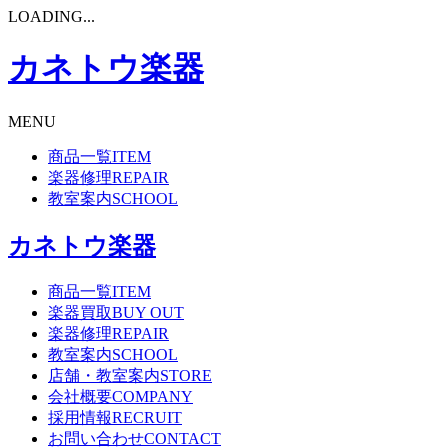
LOADING...
カネトウ楽器
MENU
商品一覧
ITEM
楽器修理
REPAIR
教室案内
SCHOOL
カネトウ楽器
商品一覧
ITEM
楽器買取
BUY OUT
楽器修理
REPAIR
教室案内
SCHOOL
店舗・教室案内
STORE
会社概要
COMPANY
採用情報
RECRUIT
お問い合わせ
CONTACT