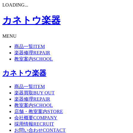
LOADING...
カネトウ楽器
MENU
商品一覧
ITEM
楽器修理
REPAIR
教室案内
SCHOOL
カネトウ楽器
商品一覧
ITEM
楽器買取
BUY OUT
楽器修理
REPAIR
教室案内
SCHOOL
店舗・教室案内
STORE
会社概要
COMPANY
採用情報
RECRUIT
お問い合わせ
CONTACT