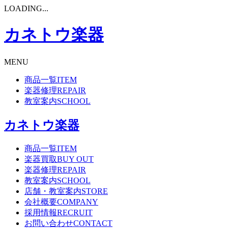
LOADING...
カネトウ楽器
MENU
商品一覧
ITEM
楽器修理
REPAIR
教室案内
SCHOOL
カネトウ楽器
商品一覧
ITEM
楽器買取
BUY OUT
楽器修理
REPAIR
教室案内
SCHOOL
店舗・教室案内
STORE
会社概要
COMPANY
採用情報
RECRUIT
お問い合わせ
CONTACT