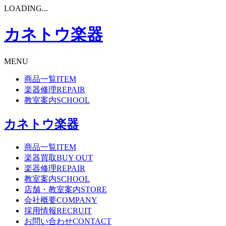
LOADING...
カネトウ楽器
MENU
商品一覧
ITEM
楽器修理
REPAIR
教室案内
SCHOOL
カネトウ楽器
商品一覧
ITEM
楽器買取
BUY OUT
楽器修理
REPAIR
教室案内
SCHOOL
店舗・教室案内
STORE
会社概要
COMPANY
採用情報
RECRUIT
お問い合わせ
CONTACT