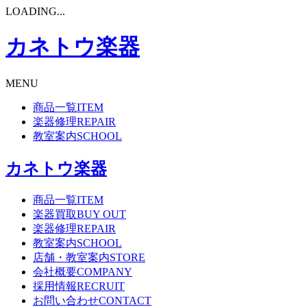
LOADING...
カネトウ楽器
MENU
商品一覧
ITEM
楽器修理
REPAIR
教室案内
SCHOOL
カネトウ楽器
商品一覧
ITEM
楽器買取
BUY OUT
楽器修理
REPAIR
教室案内
SCHOOL
店舗・教室案内
STORE
会社概要
COMPANY
採用情報
RECRUIT
お問い合わせ
CONTACT